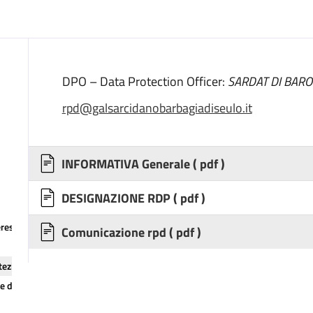
DPO – Data Protection Officer:
SARDAT DI BARO
rpd@galsarcidanobarbagiadiseulo.it
INFORMATIVA Generale
( pdf )
DESIGNAZIONE RDP
( pdf )
eressi
Comunicazione rpd
( pdf )
otezione dei dati (RPD/DPO)
e della corruzione e della trasparenza