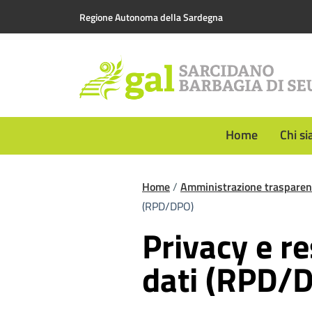
Vai ai contenuti
Vai al footer
Regione Autonoma della Sardegna
Home
Chi s
Home
/
Amministrazione trasparen
(RPD/DPO)
Privacy e r
dati (RPD/