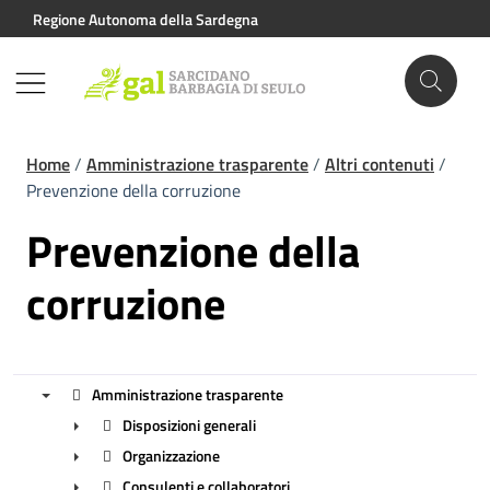
Vai ai contenuti
Vai al footer
Regione Autonoma della Sardegna
Home
/
Amministrazione trasparente
/
Altri contenuti
/
Prevenzione della corruzione
Prevenzione della
corruzione
Amministrazione trasparente
Disposizioni generali
▼
Organizzazione
►
Consulenti e collaboratori
►